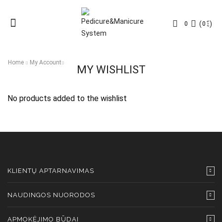
Menu
(
0
€
)
0
0
Home
My Account
MY WISHLIST
No products added to the wishlist
KLIENTŲ APTARNAVIMAS
NAUDINGOS NUORODOS
APMOKĖJIMO BŪDAI