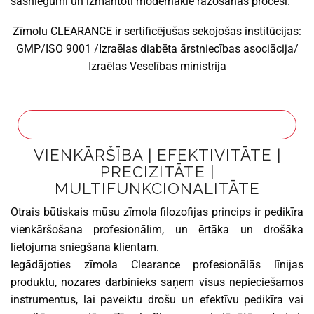
sasniegumi un izmantoti modernākie ražošanas procesi.
Zīmolu CLEARANCE ir sertificējušas sekojošas institūcijas:
GMP/ISO 9001 /Izraēlas diabēta ārstniecības asociācija/
Izraēlas Veselības ministrija
VIENKĀRŠĪBA | EFEKTIVITĀTE |
PRECIZITĀTE |
MULTIFUNKCIONALITĀTE
Otrais būtiskais mūsu zīmola filozofijas princips ir pedikīra
vienkāršošana profesionālim, un ērtāka un drošāka
lietojuma sniegšana klientam.
Iegādājoties zīmola Clearance profesionālās līnijas
produktu, nozares darbinieks saņem visus nepieciešamos
instrumentus, lai paveiktu drošu un efektīvu pedikīra vai