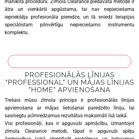
manikīra procedūru. Zīmola Clearance piedāvātā metode ir
ātra un vienkārši apgūstama, tai nav nepieciešama
iepriekšēja profesionāla pieredze, un tā sniedz terapijas
speciālistam pilnvērtīgu nepieciešamo instrumentu
komplektu.
PROFESIONĀLĀS LĪNIJAS
"PROFESSIONAL" UN MĀJAS LĪNIJAS
"HOME" APVIENOŠANA
Trešais mūsu zīmola princips ir profesionālās līnijas
apvienošana ar mājas lietošanai paredzēto līniju, lai
sasniegtu acīmredzamus rezultātus maksimāli īsā laikā.
Visi profesionāļi, kas ir apguvuši apmācību, izmantojot
zīmola Clearance metodi, tāpat ir apguvuši spēju
ārstniecības laikā identificēt problēmas un lietojamos