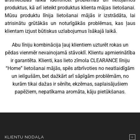
produktus, kā arī ieteikt produktus klienta mājas lietošanai.
Mūsu produktu līnija lietošanai mājās ir izstrādāta, lai
atrisinātu grūtākās un noturīgākās problēmas, kas ļaus
klientam izjust būtiskus uzlabojumus īsākajā laikā.
Abu līniju kombinācija ļauj klientiem uzturēt rokas un
pēdas vienmēr nevainojamā stāvoklī. Klientu apmierinātība
ir garantēta. Klienti, kas lieto zīmola CLEARANCE līniju
“Home” lietošanai mājās, spēs atbrīvoties no neatlaidīgām
un ieilgušām, bet dažkārt arī sāpīgām problēmām, no
kurām tikai dažas ir sēnīte, ekzēmas, saplaisājušiem
papēžiem, nepatīkama aromāta, kāju pietūkšanas.
KLIENTU NODAĻA