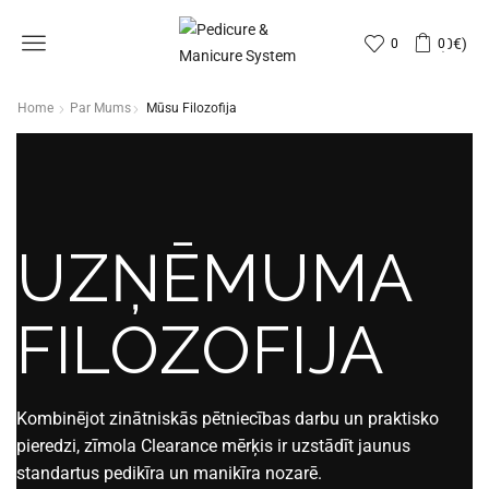
Menu
(
0
€
)
0
0
Home
Par Mums
Mūsu Filozofija
UZŅĒMUMA
FILOZOFIJA
Kombinējot zinātniskās pētniecības darbu un praktisko
pieredzi, zīmola Clearance mērķis ir uzstādīt jaunus
standartus pedikīra un manikīra nozarē.