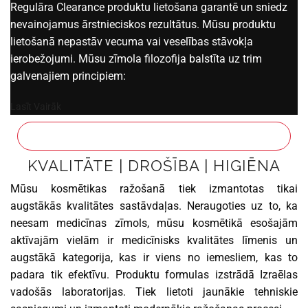
Regulāra Clearance produktu lietošana garantē un sniedz
nevainojamus ārstnieciskos rezultātus. Mūsu produktu
lietošanā nepastāv vecuma vai veselības stāvokļa
ierobežojumi. Mūsu zīmola filozofija balstīta uz trim
galvenajiem principiem:
Lasīt Vairāk
KVALITĀTE | DROŠĪBA | HIGIĒNA
Mūsu kosmētikas ražošanā tiek izmantotas tikai
augstākās kvalitātes sastāvdaļas. Neraugoties uz to, ka
neesam medicīnas zīmols, mūsu kosmētikā esošajām
aktīvajām vielām ir medicīnisks kvalitātes līmenis un
augstākā kategorija, kas ir viens no iemesliem, kas to
padara tik efektīvu. Produktu formulas izstrādā Izraēlas
vadošās laboratorijas. Tiek lietoti jaunākie tehniskie