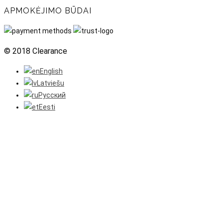
APMOKĖJIMO BŪDAI
© 2018 Clearance
English
Latviešu
Русский
Eesti