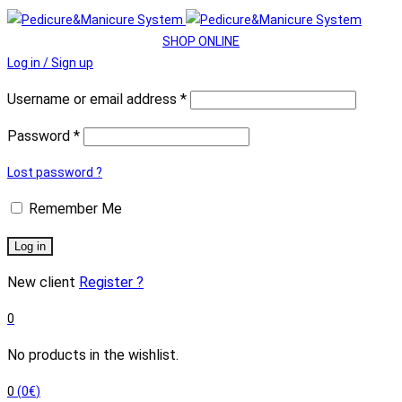
SHOP ONLINE
Log in / Sign up
Username or email address
*
Password
*
Lost password ?
Remember Me
Log in
New client
Register ?
0
No products in the wishlist.
0
(
0
€
)