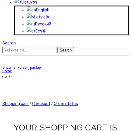
Lietuvos
English
Latviešu
Русский
Eesti
Search
Search
Grįžti į ankstesnį puslapį
Home
CART
Shopping cart
/
Checkout
/
Order status
YOUR SHOPPING CART IS