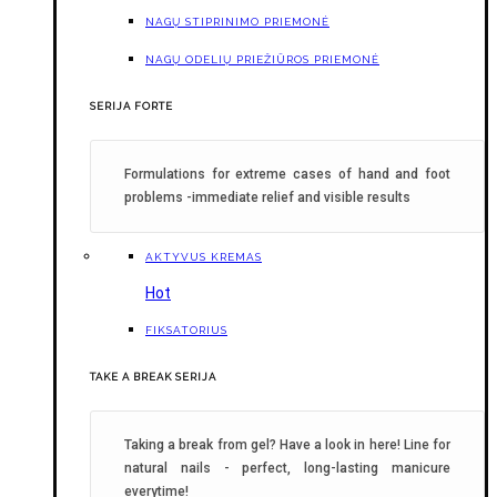
NAGŲ STIPRINIMO PRIEMONĖ
NAGŲ ODELIŲ PRIEŽIŪROS PRIEMONĖ
SERIJA FORTE
Formulations for extreme cases of hand and foot
problems -immediate relief and visible results
AKTYVUS KREMAS
Hot
FIKSATORIUS
TAKE A BREAK SERIJA
Taking a break from gel? Have a look in here! Line for
natural nails - perfect, long-lasting manicure
everytime!