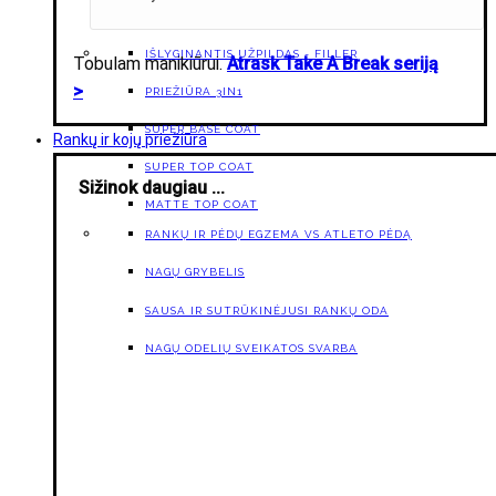
IŠLYGINANTIS UŽPILDAS - FILLER
Tobulam manikiūrui.
Atrask Take A Break seriją
>
PRIEŽIŪRA 3IN1
SUPER BASE COAT
Rankų ir kojų priežiūra
SUPER TOP COAT
Sižinok daugiau ...
MATTE TOP COAT
RANKŲ IR PĖDŲ EGZEMA VS ATLETO PĖDĄ
NAGŲ GRYBELIS
SAUSA IR SUTRŪKINĖJUSI RANKŲ ODA
NAGŲ ODELIŲ SVEIKATOS SVARBA