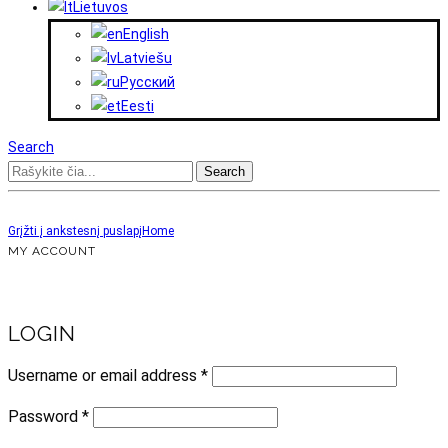
Lietuvos
English
Latviešu
Русский
Eesti
Search
Search
Grįžti į ankstesnį puslapį
Home
MY ACCOUNT
LOGIN
Username or email address
*
Password
*