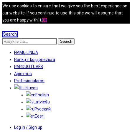
We use cookies to ensure that we give you the best experience on
our website. If you continue to use this site we will assume that
you are happy with it.
Ok
Search
Search
NAMŲ LINIJA
Rankų ir kojų priežiūra
PARDUOTUVĖS
Apie mus
Profesionalams
Lietuvos
English
Latviešu
Русский
Eesti
Log in / Sign up