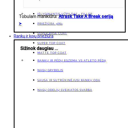
IŠLYGINANTIS UŽPILDAS - FILLER
Tobulam manikiūrui.
Atrask Take A Break seriją
>
PRIEŽIŪRA 3IN1
SUPER BASE COAT
Rankų ir kojų priežiūra
SUPER TOP COAT
Sižinok daugiau ...
MATTE TOP COAT
RANKŲ IR PĖDŲ EGZEMA VS ATLETO PĖDĄ
NAGŲ GRYBELIS
SAUSA IR SUTRŪKINĖJUSI RANKŲ ODA
NAGŲ ODELIŲ SVEIKATOS SVARBA