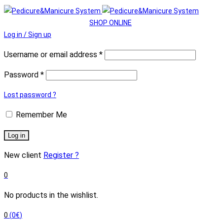
SHOP ONLINE
Log in / Sign up
Username or email address
*
Password
*
Lost password ?
Remember Me
Log in
New client
Register ?
0
No products in the wishlist.
0
(
0
€
)