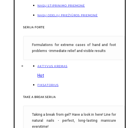
NAGŲ STIPRINIMO PRIEMONĖ
NAGŲ ODELIŲ PRIEŽIŪROS PRIEMONĖ
SERIJA FORTE
Formulations for extreme cases of hand and foot
problems -immediate relief and visible results
AKTYVUS KREMAS
Hot
FIKSATORIUS
TAKE A BREAK SERIJA
Taking a break from gel? Have a look in here! Line for
natural nails - perfect, long-lasting manicure
everytime!