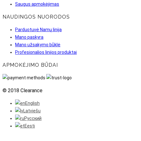
Saugus apmokėjimas
NAUDINGOS NUORODOS
Parduotuvė Namų linija
Mano paskyra
Mano užsakymo būklė
Profesionalios linijos produktai
APMOKĖJIMO BŪDAI
© 2018 Clearance
English
Latviešu
Русский
Eesti