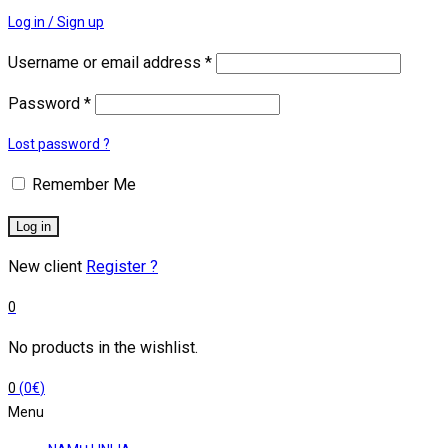
Log in / Sign up
Username or email address
*
Password
*
Lost password ?
Remember Me
Log in
New client
Register ?
0
No products in the wishlist.
0
(
0
€
)
Menu