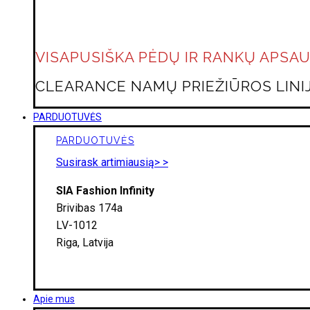
VISAPUSIŠKA PĖDŲ IR RANKŲ APSA
CLEARANCE NAMŲ PRIEŽIŪROS LINIJ
PARDUOTUVĖS
PARDUOTUVĖS
Susirask artimiausią> >
SIA Fashion Infinity
Brivibas 174a
LV-1012
Riga, Latvija
Apie mus