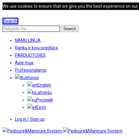
We use cookies to ensure that we give you the best experience on our we
Search
Search
NAMŲ LINIJA
Rankų ir kojų priežiūra
PARDUOTUVĖS
Apie mus
Profesionalams
Lietuvos
English
Latviešu
Русский
Eesti
Log in / Sign up