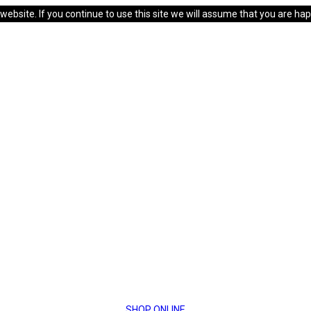
bsite. If you continue to use this site we will assume that you are happ
SHOP ONLINE