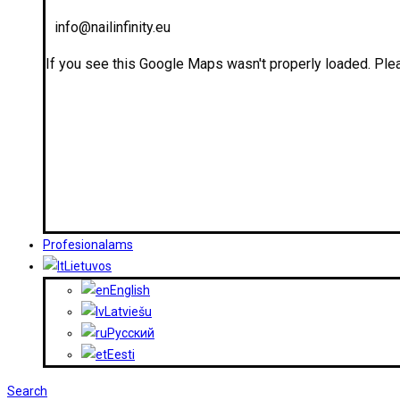
info@nailinfinity.eu
If you see this Google Maps wasn't properly loaded. Plea
Profesionalams
Lietuvos
English
Latviešu
Русский
Eesti
Search