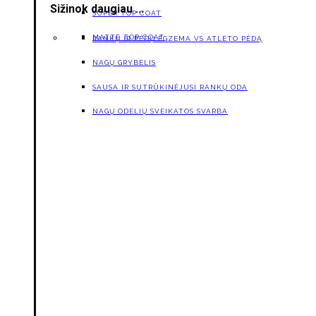
Sižinok daugiau ...
SUPER TOP COAT
MATTE TOP COAT
RANKŲ IR PĖDŲ EGZEMA VS ATLETO PĖDĄ
NAGŲ GRYBELIS
SAUSA IR SUTRŪKINĖJUSI RANKŲ ODA
NAGŲ ODELIŲ SVEIKATOS SVARBA