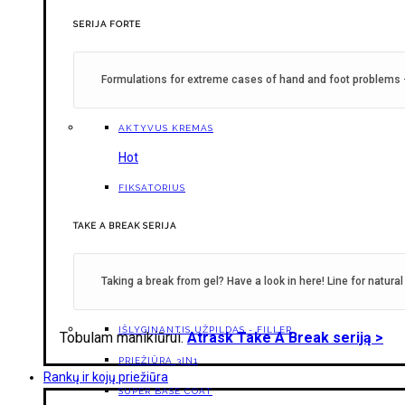
SERIJA FORTE
Formulations for extreme cases of hand and foot problems -
AKTYVUS KREMAS
Hot
FIKSATORIUS
TAKE A BREAK SERIJA
Taking a break from gel? Have a look in here! Line for natural
IŠLYGINANTIS UŽPILDAS - FILLER
Tobulam manikiūrui.
Atrask Take A Break seriją >
PRIEŽIŪRA 3IN1
Rankų ir kojų priežiūra
SUPER BASE COAT