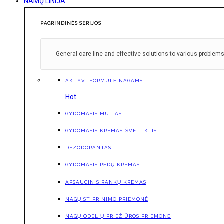
NAMŲ LINIJA
PAGRINDINĖS SERIJOS
General care line and effective solutions to various problems
AKTYVI FORMULĖ NAGAMS
Hot
GYDOMASIS MUILAS
GYDOMASIS KREMAS-ŠVEITIKLIS
DEZODORANTAS
GYDOMASIS PĖDŲ KREMAS
APSAUGINIS RANKŲ KREMAS
NAGŲ STIPRINIMO PRIEMONĖ
NAGŲ ODELIŲ PRIEŽIŪROS PRIEMONĖ